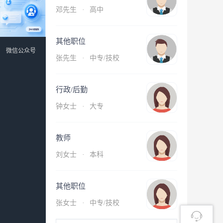
邓先生
·
高中
其他职位
微信公众号
张先生
·
中专/技校
行政/后勤
钟女士
·
大专
教师
刘女士
·
本科
其他职位
张女士
·
中专/技校