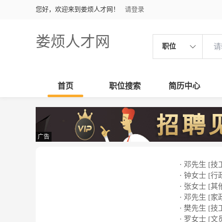
您好，欢迎来到娄烦人才网！
请登录
娄烦人才网
职位
首页
职位搜索
简历中心
广告
· 邓先生 [技
· 钟女士 [行
· 张女士 [其
· 邓先生 [家
· 樊先生 [技
· 罗女士 [文