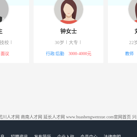
生
钟女士
/技校
30岁
大专
22
面议
行政/后勤
3000-4000元
教师
武川人才网
商南人才网
延长人才网
www.huashengwenxue.com官网首页
兴
信息
招聘资讯
发布简历
企业入驻
会员中心
法律申明