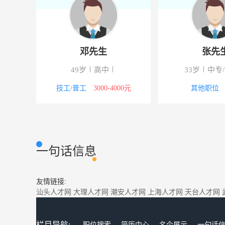
邓先生
张先
校
49岁
高中
33岁
中专
5000元
技工/普工
3000-4000元
其他职位
一句话信息
友情链接:
汕头人才网
大理人才网
潮安人才网
上海人才网
天台人才网
栏目导航:
职位搜索
简历中心
名企展示
一句话